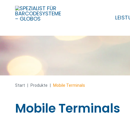
LEIS
Skip
to
content
Start
|
Produkte
|
Mobile Terminals
Mobile Terminals