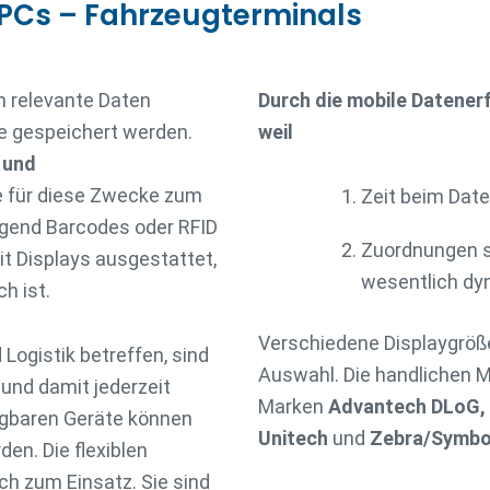
 PCs – Fahrzeugterminals
n relevante Daten
Durch die mobile Datene
e gespeichert werden.
weil
- und
 für diese Zwecke zum
Zeit beim Date
egend Barcodes oder RFID
Zuordnungen s
it Displays ausgestattet,
wesentlich dyn
h ist.
Verschiedene Displaygröße
 Logistik betreffen, sind
Auswahl. Die handlichen M
i und damit jederzeit
Marken
Advantech DLoG, C
ragbaren Geräte können
Unitech
und
Zebra/Symbo
den. Die flexiblen
h zum Einsatz. Sie sind