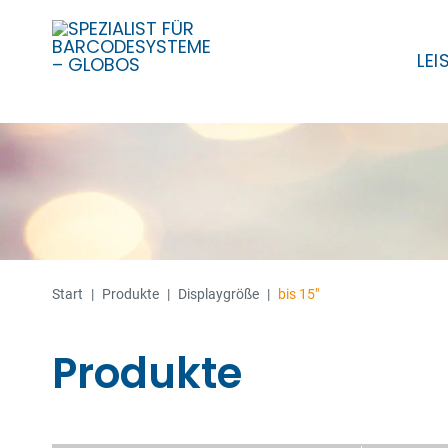
LE
Skip
to
content
Start
|
Produkte
|
Displaygröße
|
bis 15"
Produkte