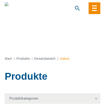
Skip
to
content
Start
|
Produkte
|
Einsatzbereich
|
Indoor
Produkte