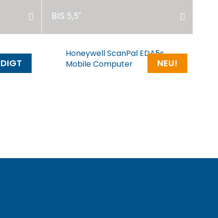
BIS 5,5"
Honeywell ScanPal EDA5s
DIGT
NEU!
A57
Mobile Computer