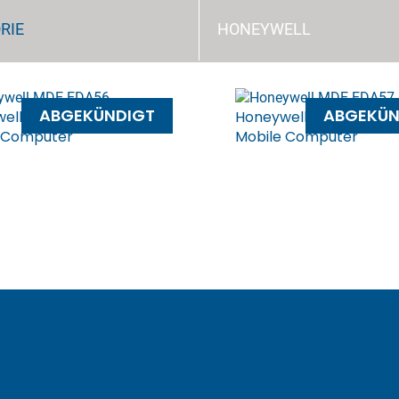
RIE
HONEYWELL
ABGEKÜNDIGT
ABGEKÜN
ell ScanPal EDA56
Honeywell ScanPal ED
 Computer
Mobile Computer