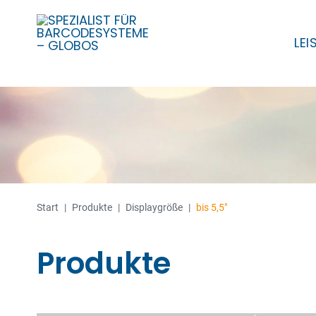
LE
Skip
to
content
Start
|
Produkte
|
Displaygröße
|
bis 5,5"
Produkte