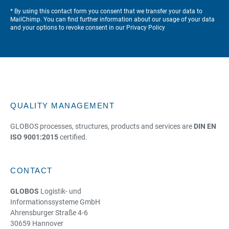
* By using this contact form you consent that we transfer your data to
MailChimp. You can find further information about our usage of your data
and your options to revoke consent in our
Privacy Policy
QUALITY MANAGEMENT
GLOBOS processes, structures, products and services are
DIN EN
ISO 9001:2015
certified.
CONTACT
GLOBOS
Logistik- und
Informationssysteme GmbH
Ahrensburger Straße 4-6
30659 Hannover