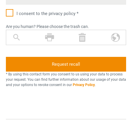
I consent to the privacy policy *
Are you human? Please choose the trash can.
m
p
t
w
a
r
r
o
g
i
a
r
n
n
s
l
i
t
h
d
f
e
c
* By using this contact form you consent to us using your data to process
y
r
a
your request. You can find further information about our usage of your data
and your options to revoke consent in our
Privacy Policy
.
i
n
n
g
g
l
a