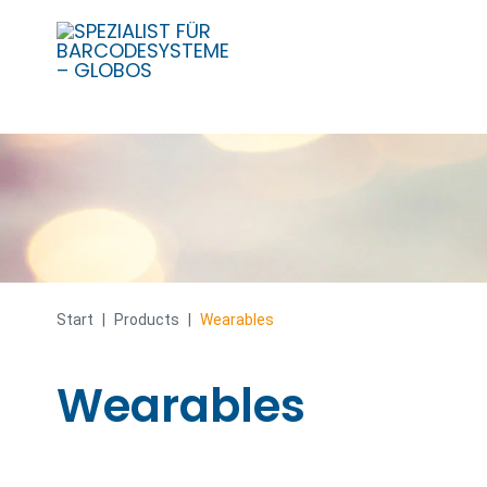
Skip
to
content
Start
|
Products
|
Wearables
Wearables